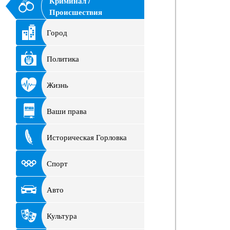
Криминал /
Происшествия
Город
Политика
Жизнь
Ваши права
Историческая Горловка
Спорт
Авто
Культура