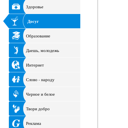
Здоровье
Досуг
Образование
Даешь, молодежь
Интернет
Слово - народу
Черное и белое
Твори добро
Реклама