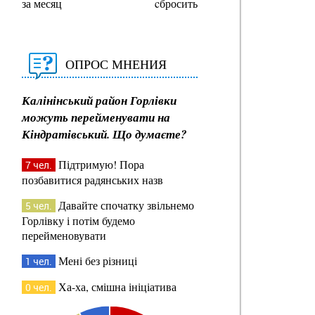
за месяц
cбросить
ОПРОС МНЕНИЯ
Калінінський район Горлівки
можуть перейменувати на
Кіндратівський. Що думаєте?
Підтримую! Пора
7 чел.
позбавитися радянських назв
Давайте спочатку звільнемо
5 чел.
Горлівку і потім будемо
перейменовувати
Мені без різниці
1 чел.
Ха-ха, смішна ініціатива
0 чел.