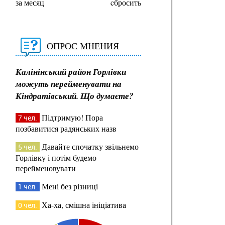
за месяц
cбросить
ОПРОС МНЕНИЯ
Калінінський район Горлівки
можуть перейменувати на
Кіндратівський. Що думаєте?
Підтримую! Пора
7 чел.
позбавитися радянських назв
Давайте спочатку звільнемо
5 чел.
Горлівку і потім будемо
перейменовувати
Мені без різниці
1 чел.
Ха-ха, смішна ініціатива
0 чел.