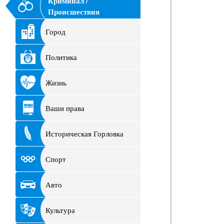
Криминал /
Происшествия
Город
Политика
Жизнь
Ваши права
Историческая Горловка
Спорт
Авто
Культура