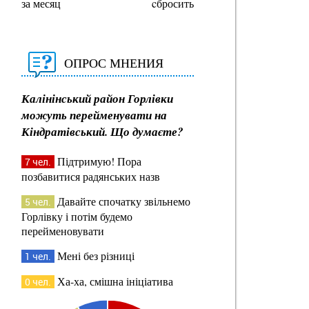
за месяц
cбросить
ОПРОС МНЕНИЯ
Калінінський район Горлівки
можуть перейменувати на
Кіндратівський. Що думаєте?
Підтримую! Пора
7 чел.
позбавитися радянських назв
Давайте спочатку звільнемо
5 чел.
Горлівку і потім будемо
перейменовувати
Мені без різниці
1 чел.
Ха-ха, смішна ініціатива
0 чел.