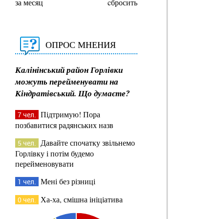
за месяц
cбросить
ОПРОС МНЕНИЯ
Калінінський район Горлівки
можуть перейменувати на
Кіндратівський. Що думаєте?
Підтримую! Пора
7 чел.
позбавитися радянських назв
Давайте спочатку звільнемо
5 чел.
Горлівку і потім будемо
перейменовувати
Мені без різниці
1 чел.
Ха-ха, смішна ініціатива
0 чел.