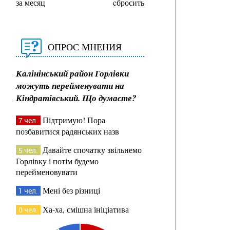
за месяц
cбросить
ОПРОС МНЕНИЯ
Калінінський район Горлівки
можуть перейменувати на
Кіндратівський. Що думаєте?
Підтримую! Пора
7 чел.
позбавитися радянських назв
Давайте спочатку звільнемо
5 чел.
Горлівку і потім будемо
перейменовувати
Мені без різниці
1 чел.
Ха-ха, смішна ініціатива
0 чел.