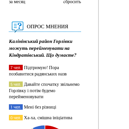
за месяц
cбросить
ОПРОС МНЕНИЯ
Калінінський район Горлівки
можуть перейменувати на
Кіндратівський. Що думаєте?
Підтримую! Пора
7 чел.
позбавитися радянських назв
Давайте спочатку звільнемо
5 чел.
Горлівку і потім будемо
перейменовувати
Мені без різниці
1 чел.
Ха-ха, смішна ініціатива
0 чел.