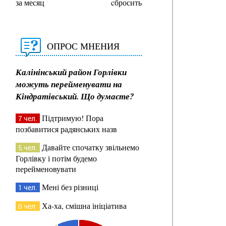
за месяц
cбросить
ОПРОС МНЕНИЯ
Калінінський район Горлівки
можуть перейменувати на
Кіндратівський. Що думаєте?
Підтримую! Пора
7 чел.
позбавитися радянських назв
Давайте спочатку звільнемо
5 чел.
Горлівку і потім будемо
перейменовувати
Мені без різниці
1 чел.
Ха-ха, смішна ініціатива
0 чел.