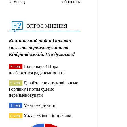
за месяц
cбросить
ОПРОС МНЕНИЯ
Калінінський район Горлівки
можуть перейменувати на
Кіндратівський. Що думаєте?
Підтримую! Пора
7 чел.
позбавитися радянських назв
Давайте спочатку звільнемо
5 чел.
Горлівку і потім будемо
перейменовувати
Мені без різниці
1 чел.
Ха-ха, смішна ініціатива
0 чел.