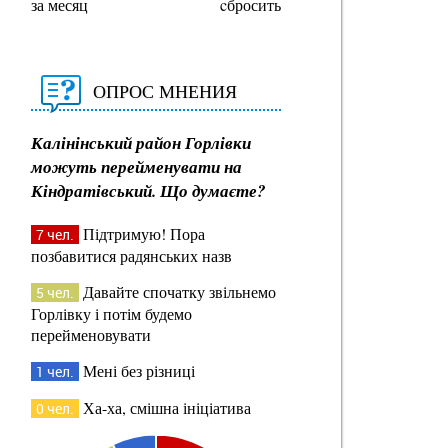
за месяц
cбросить
ОПРОС МНЕНИЯ
Калінінський район Горлівки
можуть перейменувати на
Кіндратівський. Що думаєте?
Підтримую! Пора
7 чел.
позбавитися радянських назв
Давайте спочатку звільнемо
5 чел.
Горлівку і потім будемо
перейменовувати
Мені без різниці
1 чел.
Ха-ха, смішна ініціатива
0 чел.