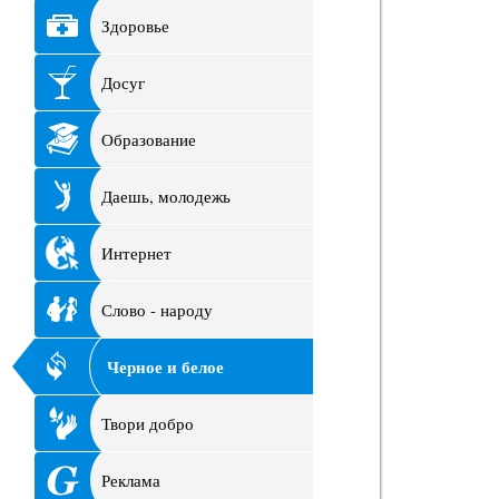
Здоровье
Досуг
Образование
Даешь, молодежь
Интернет
Слово - народу
Черное и белое
Твори добро
Реклама