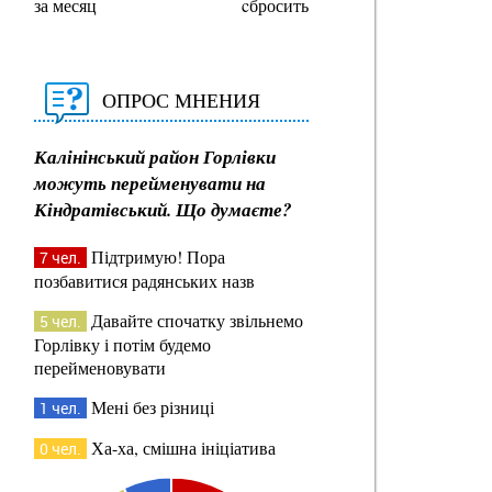
за месяц
cбросить
ОПРОС МНЕНИЯ
Калінінський район Горлівки
можуть перейменувати на
Кіндратівський. Що думаєте?
Підтримую! Пора
7 чел.
позбавитися радянських назв
Давайте спочатку звільнемо
5 чел.
Горлівку і потім будемо
перейменовувати
Мені без різниці
1 чел.
Ха-ха, смішна ініціатива
0 чел.