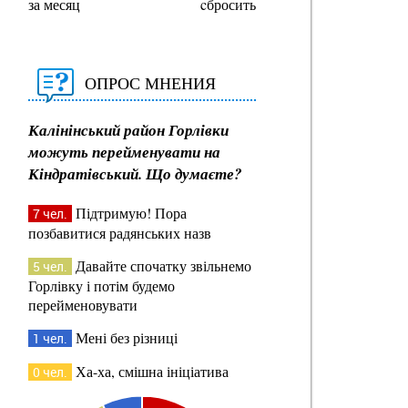
за месяц
cбросить
ОПРОС МНЕНИЯ
Калінінський район Горлівки
можуть перейменувати на
Кіндратівський. Що думаєте?
Підтримую! Пора
7 чел.
позбавитися радянських назв
Давайте спочатку звільнемо
5 чел.
Горлівку і потім будемо
перейменовувати
Мені без різниці
1 чел.
Ха-ха, смішна ініціатива
0 чел.