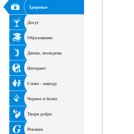
Здоровье
Досуг
Образование
Даешь, молодежь
Интернет
Слово - народу
Черное и белое
Твори добро
Реклама