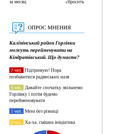
за месяц
cбросить
ОПРОС МНЕНИЯ
Калінінський район Горлівки
можуть перейменувати на
Кіндратівський. Що думаєте?
Підтримую! Пора
7 чел.
позбавитися радянських назв
Давайте спочатку звільнемо
5 чел.
Горлівку і потім будемо
перейменовувати
Мені без різниці
1 чел.
Ха-ха, смішна ініціатива
0 чел.