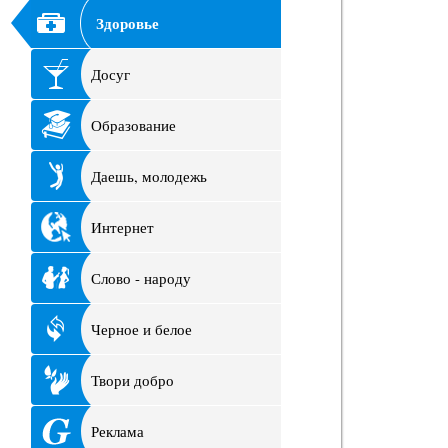
Здоровье
Досуг
Образование
Даешь, молодежь
Интернет
Слово - народу
Черное и белое
Твори добро
Реклама