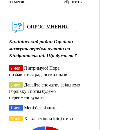
за месяц
cбросить
ОПРОС МНЕНИЯ
Калінінський район Горлівки
можуть перейменувати на
Кіндратівський. Що думаєте?
Підтримую! Пора
7 чел.
позбавитися радянських назв
Давайте спочатку звільнемо
5 чел.
Горлівку і потім будемо
перейменовувати
Мені без різниці
1 чел.
Ха-ха, смішна ініціатива
0 чел.