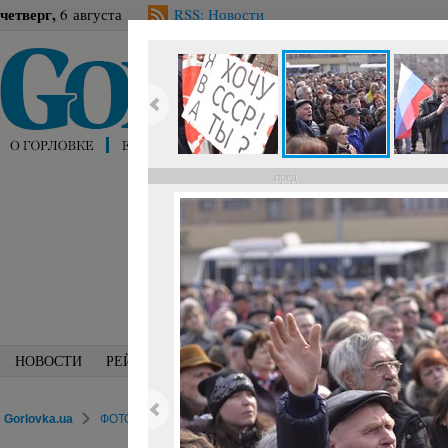
четверг,
6 августа
RSS: Новости
пред.
НОВОСТИ
РЕЙТИНГИ
БЛОГИ
СПЕЦИАЛИСТЫ
ПЕРС
Gorlovka.ua
ФОТОРЕПОРТАЖИ
Политика